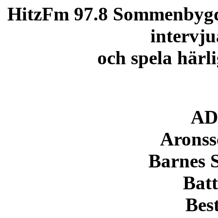
HitzFm 97.8 Sommenbygd 
intervju
och spela härl
AD 
Arons
Barnes 
Batt
Bes