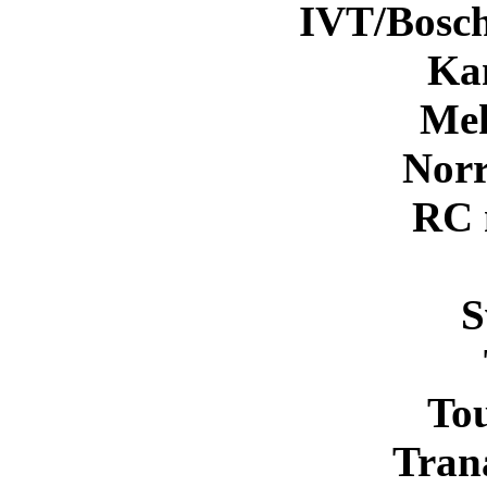
IVT/Bosc
Ka
Me
Nor
RC 
S
Tou
Tranå