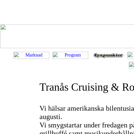
Tranås Cruising & Ro
Vi hälsar amerikanska bilentusi
augusti.
Vi smygstartar under fredagen p
grillbuffé samt musikunderhålln