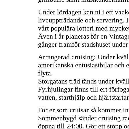
Under lördagen kan ni i ett vack
liveuppträdande och servering. Hä
vårt populära lotteri med mycket 
Även i år planeras för en Vintag
gånger framför stadshuset unde
Arrangerad cruising: Under kväl
amerikanska entusiastbilar och et
flyta.
Storgatans träd tänds under kväl
Fyrhjulingar finns till ert förf
vatten, starthjälp och hjärtstar
För er som cruisar så kommer in
Sommenbygd sänder cruising rad
öppna till 24:00. Gör ett stopp 