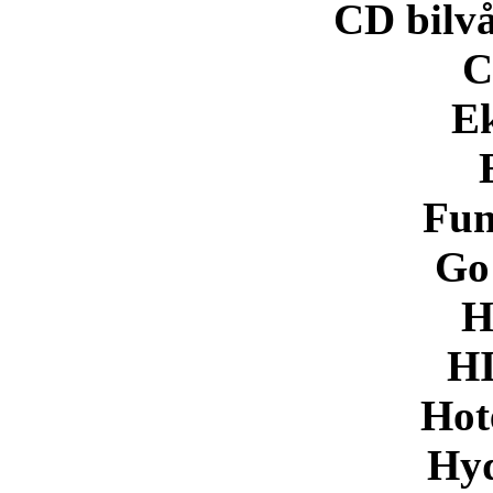
CD bilv
C
E
Fun
Go
H
H
Hot
Hy